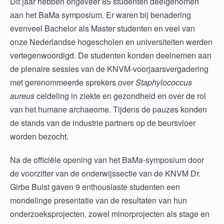
Dit jaar hebben ongeveer 85 studenten deelgenomen
aan het BaMa symposium. Er waren bij benadering
evenveel Bachelor als Master studenten en veel van
onze Nederlandse hogescholen en universiteiten werden
vertegenwoordigd. De studenten konden deelnemen aan
de plenaire sessies van de KNVM-voorjaarsvergadering
met gerenommeerde sprekers over
Staphylococcus
aureus
celdeling in ziekte en gezondheid en over de rol
van het humane archaeome. Tijdens de pauzes konden
de stands van de industrie partners op de beursvloer
worden bezocht.
Na de officiële opening van het BaMa-symposium door
de voorzitter van de onderwijssectie van de KNVM Dr.
Girbe Buist gaven 9 enthousiaste studenten een
mondelinge presentatie van de resultaten van hun
onderzoeksprojecten, zowel minorprojecten als stage en