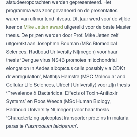
afstudeeropdrachten werden gepresenteerd. Het
programma was zeer gevarieerd en de presentaties
waren van uitmuntend niveau. Dit jaar werd voor de vijfde
keer de
Mike Jetten award
uitgereikt voor de beste Master
thesis. De prijzen werden door Prof. Mike Jetten zelf
uitgereikt aan Josephine Bouman (MSc Biomedical
Sciences, Radboud University Nijmegen) voor haar
thesis ‘Dengue virus NS4B promotes mitochondrial
elongation in Aedes albopictus cells possibly via CDK1
downregulation’, Matthijs Hamstra (MSC Molecular and
Cellular Life Sciences, Utrecht University) voor zijn thesis
‘Prevalence & Bactericidal Effects of Toxin-Antitoxin
Systems’ en Roos Weeda (MSc Human Biology,
Radboud University Nijmegen) voor haar thesis
‘Characterizing apicoplast transporter proteins in malaria
parasite
Plasmodium falciparum
’.