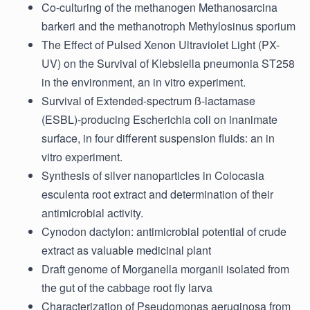
Co-culturing of the methanogen Methanosarcina
barkeri and the methanotroph Methylosinus sporium
The Effect of Pulsed Xenon Ultraviolet Light (PX-
UV) on the Survival of Klebsiella pneumonia ST258
in the environment, an in vitro experiment.
Survival of Extended-spectrum ß-lactamase
(ESBL)-producing Escherichia coli on inanimate
surface, in four different suspension fluids: an in
vitro experiment.
Synthesis of silver nanoparticles in Colocasia
esculenta root extract and determination of their
antimicrobial activity.
Cynodon dactylon: antimicrobial potential of crude
extract as valuable medicinal plant
Draft genome of Morganella morganii isolated from
the gut of the cabbage root fly larva
Characterization of Pseudomonas aeruginosa from